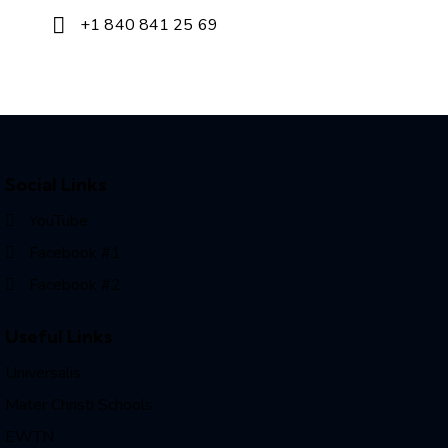
+1 840 841 25 69
Social Links
YouTube
Facebook #1
Facebook #2
Useful Links
Universalis
Mater Christi Schools
EWTN