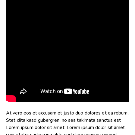
At vero eos et accusam et justo duo dolores et ea rebum.
Stet clita kasd gubergren, no sea takimata sanctus est
Lorem ipsum dolor sit amet. Lorem ipsum dolor sit amet,
consetetur sadipscing elitr, sed diam nonumy eirmod